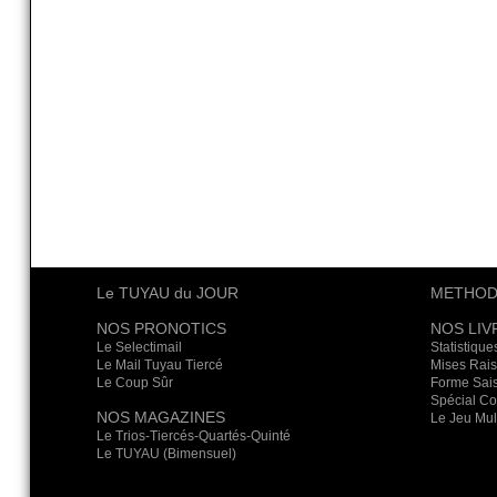
Le TUYAU du JOUR
METHOD
NOS PRONOTICS
NOS LIV
Le Selectimail
Statistiqu
Le Mail Tuyau Tiercé
Mises Rais
Le Coup Sûr
Forme Sai
Spécial Co
NOS MAGAZINES
Le Jeu Mul
Le Trios-Tiercés-Quartés-Quinté
Le TUYAU (Bimensuel)