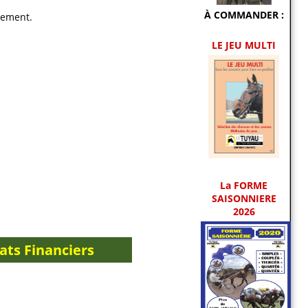
À COMMANDER :
nement.
LE JEU MULTI
La FORME
SAISONNIERE
2026
ats Financiers