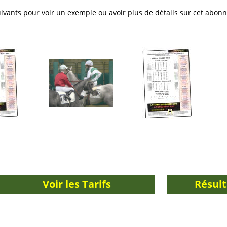
uivants pour voir un
exemple
ou avoir
plus de détails
sur cet abon
Voir les Tarifs
Résult