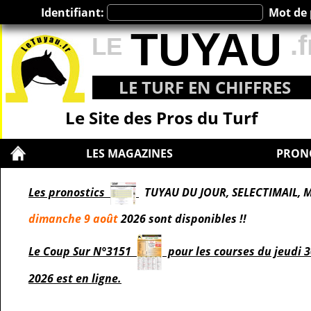
Identifiant:
Mot de 
TUYAU
.f
LE
LE TURF EN CHIFFRES
Le Site des Pros du Turf
LES MAGAZINES
PRON
Les pronostics
TUYAU DU JOUR, SELECTIMAIL, 
dimanche 9 août
2026 sont disponibles !!
!
Le Coup Sur N°3151
pour les courses du jeudi 
2026 est en ligne.